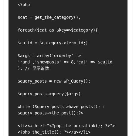
<?php

$cat = get_the_category();

foreach($cat as $key=>$category){

$catid = $category->term_id;}

$args = array('orderby' => 
'rand','showposts' => 8,'cat' => $catid 
); // 显示篇数

$query_posts = new WP_Query();

$query_posts->query($args);

while ($query_posts->have_posts()) : 
$query_posts->the_post();?>

<li><a href="<?php the_permalink(); ?>">
<?php the_title(); ?></a></li>
