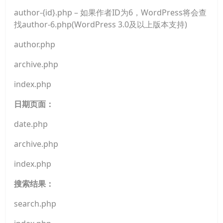
author-{id}.php – 如果作者ID为6，WordPress将会查
找author-6.php(WordPress 3.0及以上版本支持)
author.php
archive.php
index.php
日期页面：
date.php
archive.php
index.php
搜索结果：
search.php