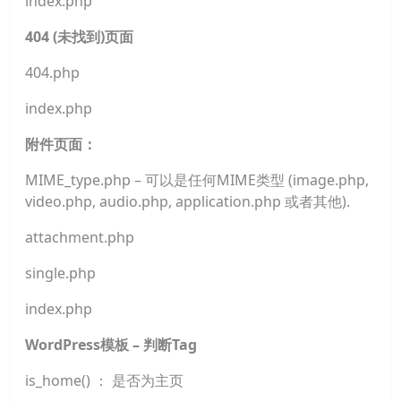
index.php
404 (未找到)页面
404.php
index.php
附件页面：
MIME_type.php – 可以是任何MIME类型 (image.php,
video.php, audio.php, application.php 或者其他).
attachment.php
single.php
index.php
WordPress模板 – 判断Tag
is_home() ： 是否为主页