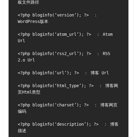
板文件路径

<?php bloginfo(‘version’); ?>  ： 
WordPress版本

<?php bloginfo(‘atom_url’); ?>  ： Atom 
Url

<?php bloginfo(‘rss2_url’); ?>  ： RSS 
2.o Url

<?php bloginfo(‘url’); ?>  ： 博客 Url

<?php bloginfo(‘html_type’); ?>  ： 博客网
页Html类型

<?php bloginfo(‘charset’); ?>  ： 博客网页
编码

<?php bloginfo(‘description’); ?>  ： 博客
描述
