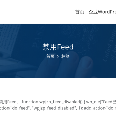
首页
企业WordPr
禁用Feed
首页
标签
 function wpjzp_feed_disabled() { wp_die("Feed
ction("do_feed", "wpjzp_feed_disabled", 1); add_action("do_