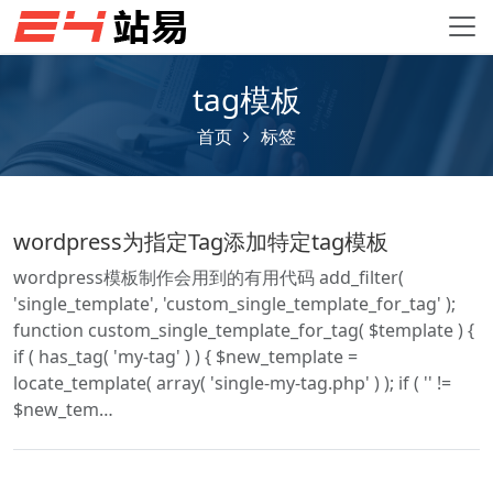
tag模板
首页
标签
wordpress为指定Tag添加特定tag模板
wordpress模板制作会用到的有用代码 add_filter(
'single_template', 'custom_single_template_for_tag' );
function custom_single_template_for_tag( $template ) {
if ( has_tag( 'my-tag' ) ) { $new_template =
locate_template( array( 'single-my-tag.php' ) ); if ( '' !=
$new_tem…