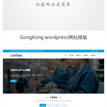
GongKong wordpress网站模板